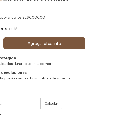
uperando los
$260.000,00
en stock!
rotegida
uidados durante toda la compra.
 devoluciones
sta, podés cambiarlo por otro o devolverlo.
Cambiar CP
Calcular
l