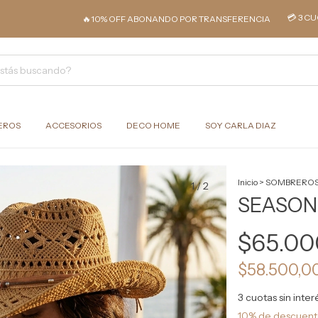
💳 3 CUOTAS SIN 
🔥10% OFF ABONANDO POR TRANSFERENCIA
EROS
ACCESORIOS
DECO HOME
SOY CARLA DIAZ
Inicio
>
SOMBRERO
1
/
2
SEASON
$65.00
$58.500,0
3
cuotas sin inte
10% de descuen