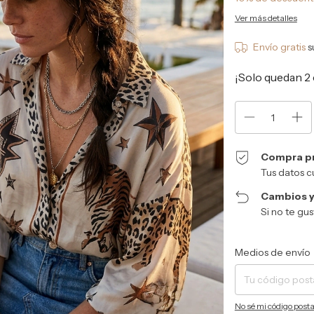
Ver más detalles
Envío gratis
s
¡Solo quedan
2
Compra p
Tus datos c
Cambios y
Si no te gu
Entregas para el CP:
Medios de envío
No sé mi código posta