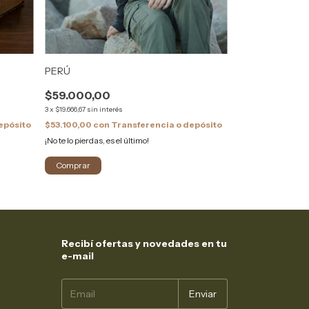
CANCÚN
PERÚ
$66.000,00
$59.000,00
3
x
$22.000,00
sin int
3
x
$19.666,67
sin interés
$59.400,00
con
epósito
$53.100,00
con
Transferencia o depósito
¡No te lo pierdas, es
¡No te lo pierdas, es el último!
Recibí ofertas y novedades en tu
e-mail