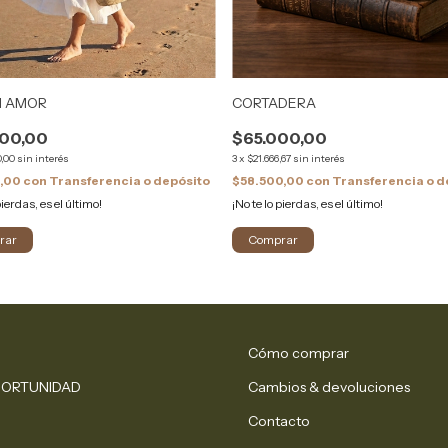
N AMOR
CORTADERA
00,00
$65.000,00
0,00
sin interés
3
x
$21.666,67
sin interés
0,00
con
Transferencia o depósito
$58.500,00
con
Transferencia o d
pierdas, es el último!
¡No te lo pierdas, es el último!
Cómo comprar
PORTUNIDAD
Cambios & devoluciones
Contacto