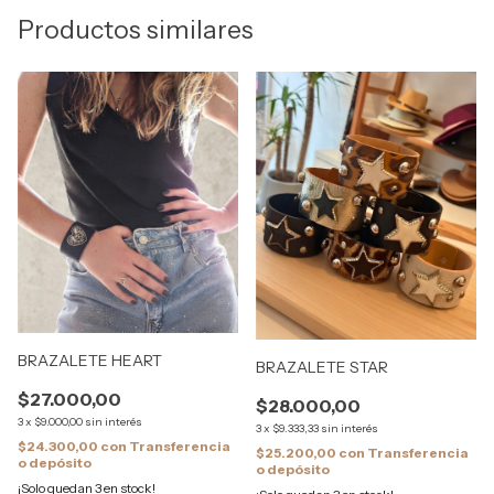
Productos similares
BRAZALETE HEART
BRAZALETE STAR
$27.000,00
$28.000,00
3
x
$9.000,00
sin interés
3
x
$9.333,33
sin interés
$24.300,00
con
Transferencia
$25.200,00
con
Transferencia
o depósito
o depósito
¡Solo quedan
3
en stock!