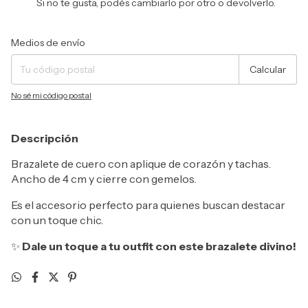
Si no te gusta, podés cambiarlo por otro o devolverlo.
Entregas para el CP:
Cambiar CP
Medios de envío
Calcular
No sé mi código postal
Descripción
Brazalete de cuero con aplique de corazón y tachas.
Ancho de 4 cm y cierre con gemelos.
Es el accesorio perfecto para quienes buscan destacar
con un toque chic.
✨
Dale un toque a tu outfit con este brazalete divino!