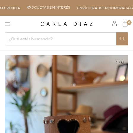
💳 3 CUOTAS SIN INTERÉS
NCIA
ENVÍO GRATIS EN COMPRAS A PARTIR D
0
1
/
6