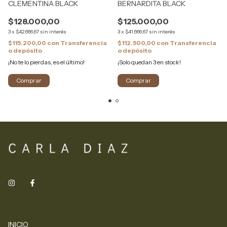
CLEMENTINA BLACK
BERNARDITA BLACK
$128.000,00
$125.000,00
3
x
$42.666,67
sin interés
3
x
$41.666,67
sin interés
$115.200,00
con
Transferencia
$112.500,00
con
Transferencia
o depósito
o depósito
¡No te lo pierdas, es el último!
¡Solo quedan
3
en stock!
INICIO